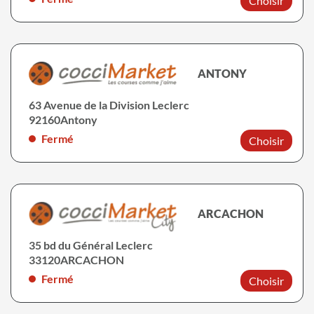
Choisir
ANTONY
63 Avenue de la Division Leclerc
92160
Antony
Fermé
Choisir
ARCACHON
35 bd du Général Leclerc
33120
ARCACHON
Fermé
Choisir