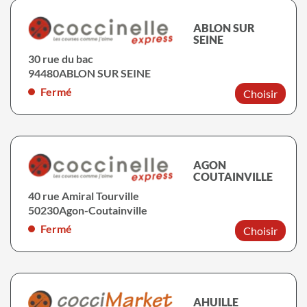
ABLON SUR
SEINE
30 rue du bac
94480
ABLON SUR SEINE
Fermé
Choisir
AGON
COUTAINVILLE
40 rue Amiral Tourville
50230
Agon-Coutainville
Fermé
Choisir
AHUILLE