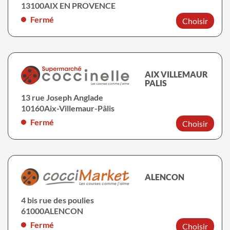
13100
AIX EN PROVENCE
Fermé
Choisir
AIX VILLEMAUR
PALIS
13 rue Joseph Anglade
10160
Aix-Villemaur-Pâlis
Fermé
Choisir
ALENCON
4 bis rue des poulies
61000
ALENCON
Fermé
Choisir