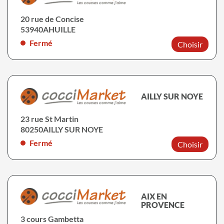
20 rue de Concise
53940
AHUILLE
Fermé
Choisir
AILLY SUR NOYE
23 rue St Martin
80250
AILLY SUR NOYE
Fermé
Choisir
AIX EN
PROVENCE
3 cours Gambetta