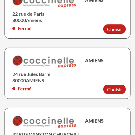
AMIENS
22 rue de Paris
80000
Amiens
Fermé
Choisir
AMIENS
24 rue Jules Barni
80000
AMIENS
Fermé
Choisir
AMIENS
42 RUE WINSTON CHURCHILL