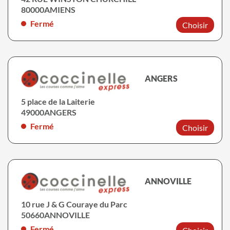
80000
AMIENS
Fermé
Choisir
ANGERS
5 place de la Laiterie
49000
ANGERS
Fermé
Choisir
ANNOVILLE
10 rue J & G Couraye du Parc
50660
ANNOVILLE
Fermé