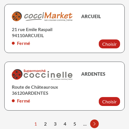
ARCUEIL
21 rue Emile Raspail
94110
ARCUEIL
Fermé
Choisir
ARDENTES
Route de Châteauroux
36120
ARDENTES
Fermé
Choisir
1
2
3
4
5
…
Page suivante
Pagination