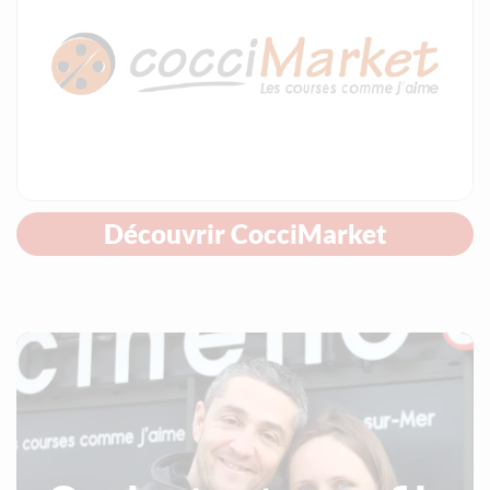
Découvrir CocciMarket
Quel est votre profil ?
entrepreneur motivé
Vous êtes un
souhaitant vous investir dans un
commerce à dimension humaine. Pour