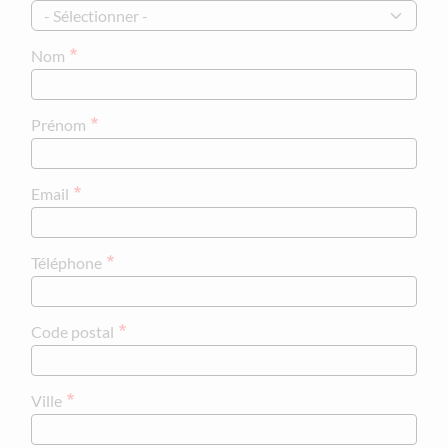
•
Photomaton
•
Distributeur de billets
Nom
•
Station essence
•
Livraison à domicile
•
Deliveroo, Uber Eat
Prénom
•
To good to go
…
Email
Téléphone
Code postal
Ville