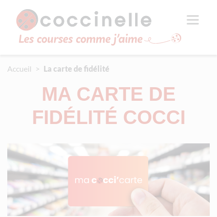
Aller au contenu principal
Panneau de gestion des cookies
Accueil
La carte de fidélité
MA CARTE DE
FIDÉLITÉ COCCI
Média image