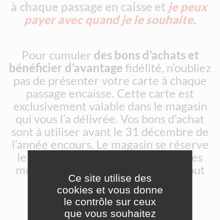
à chaque passage en caisse et 
je peux 
payer avec quand je le souhaite.
Pour cumuler
des bons d’achats et
bénéficier d’avantage
fidélité, n’oubliez
pas de présenter votre carte à chaque
passage encaisse. Cette carte est
exclusivement valable dans le magasin
qui vous l’a délivrée. Vos bons d’achat
sont à utiliser avant le 31 décembre de
l’année encours. Le magasin se réserve
le droit de modifier ou supprimer les
modalités d’utilisation de carte à tout
Ce site utilise des
moment.
cookies et vous donne
le contrôle sur ceux
que vous souhaitez