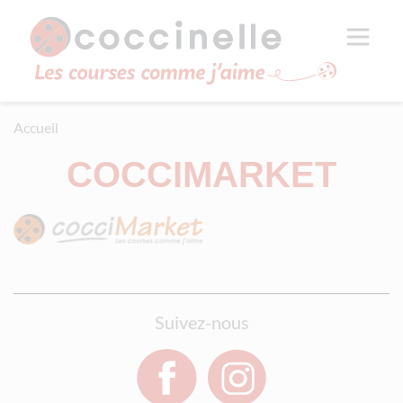
Aller au contenu principal
Panneau de gestion des cookies
Accueil
COCCIMARKET
Suivez-nous