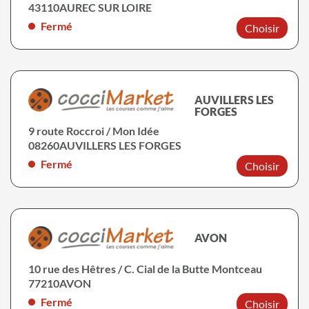
43110
AUREC SUR LOIRE
Fermé
Choisir
AUVILLERS LES
FORGES
9 route Roccroi / Mon Idée
08260
AUVILLERS LES FORGES
Fermé
Choisir
AVON
10 rue des Hêtres / C. Cial de la Butte Montceau
77210
AVON
Fermé
Choisir