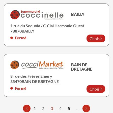
BAILLY
1 rue du Sequoia / C.Cial Harmonie Ouest
78870
BAILLY
Fermé
Choisir
BAIN DE
BRETAGNE
8 rue des Frères Emery
35470
BAIN DE BRETAGNE
Fermé
Choisir
1
2
3
4
5
…
Page précédente
Page suivante
Pagination