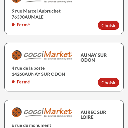
9 rue Marcel Aubruchet
76390
AUMALE
Fermé
Choisir
AUNAY SUR
ODON
4 rue de la poste
14260
AUNAY SUR ODON
Fermé
Choisir
AUREC SUR
LOIRE
6 rue du monument