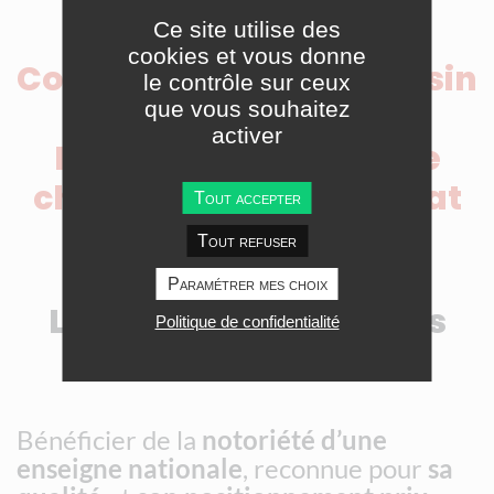
Ce site utilise des
Le supermarché
cookies et vous donne
Coccinelle est un magasin
le contrôle sur ceux
que vous souhaitez
à taille humaine :
activer
Prix compétitifs, large
choix, et confort d’achat
Tout accepter
Tout refuser
Paramétrer mes choix
Les AVANTAGES à nous
Politique de confidentialité
rejoindre :
Bénéficier de la
notoriété d’une
enseigne nationale
, reconnue pour
sa