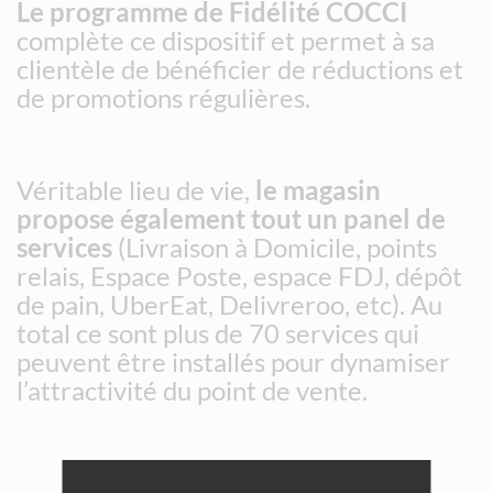
Le programme de Fidélité COCCI
complète ce dispositif et permet à sa
clientèle de bénéficier de réductions et
de promotions régulières.
Véritable lieu de vie,
le magasin
propose également tout un panel de
services
(Livraison à Domicile, points
relais, Espace Poste, espace FDJ, dépôt
de pain, UberEat, Delivreroo, etc). Au
total ce sont plus de 70 services qui
peuvent être installés pour dynamiser
l’attractivité du point de vente.