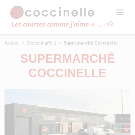
Aller au contenu principal
Panneau de gestion des cookies
Accueil
Devenir affilié
Supermarché Coccinelle
SUPERMARCHÉ
COCCINELLE
Média image