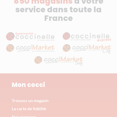
850 magasins
à votre
service dans toute la
France
Mon cocci
Trouvez un magasin
La carte de fidélité
Nos marques