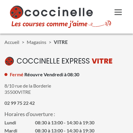
Aller au contenu principal
Accueil
Magasins
VITRE
COCCINELLE EXPRESS
VITRE
Fermé
Réouvre Vendredi à 08:30
8/10 rue de la Borderie
35500
VITRE
02 99 75 22 42
Horaires d’ouverture :
Lundi
08:30 à 13:00
14:30 à 19:30
Mardi
08:30 à 13:00
14:30 à 19:30