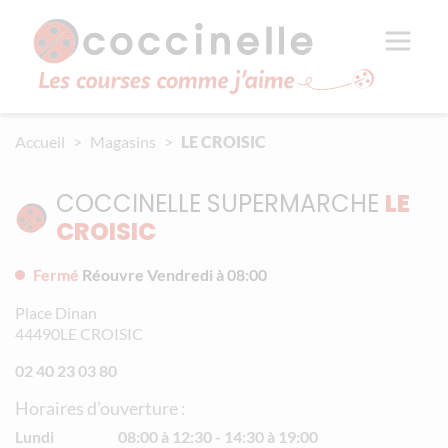
Aller au contenu principal
Panneau de gestion des cookies
Accueil
Magasins
LE CROISIC
COCCINELLE SUPERMARCHE
LE
CROISIC
Fermé
Réouvre Vendredi à 08:00
Place Dinan
44490
LE CROISIC
02 40 23 03 80
Horaires d’ouverture :
Lundi
08:00 à 12:30
14:30 à 19:00