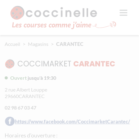
Aller au contenu principal
Panneau de gestion des cookies
Accueil
Magasins
CARANTEC
COCCIMARKET
CARANTEC
Ouvert
jusqu'à 19:30
2 rue Albert Louppe
29660
CARANTEC
02 98 67 03 47
https://www.facebook.com/CoccimarketCarantec/
Horaires d’ouverture :