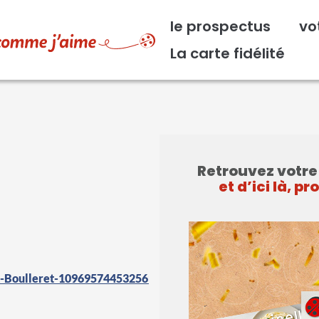
Navigation principale
le prospectus
vo
La carte fidélité
Retrouvez votr
et d’ici là, pr
t-Boulleret-109695744532569