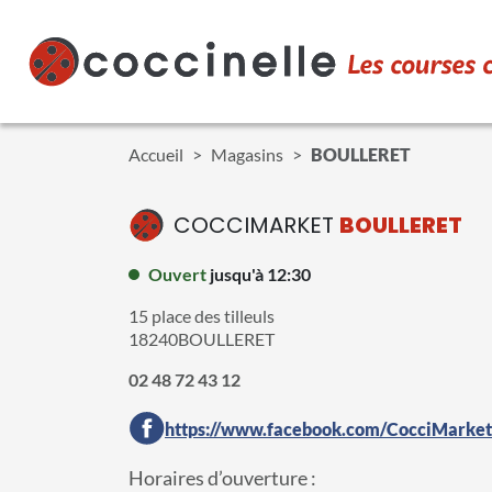
Aller au contenu principal
Accueil
Magasins
BOULLERET
COCCIMARKET
BOULLERET
Ouvert
jusqu'à 12:30
15 place des tilleuls
18240
BOULLERET
02 48 72 43 12
https://www.facebook.com/CocciMarke
Horaires d’ouverture :