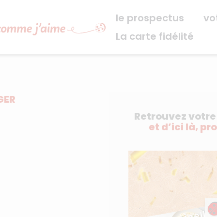
Navigation principale
le prospectus
vo
La carte fidélité
GER
Retrouvez votr
et d’ici là, pr