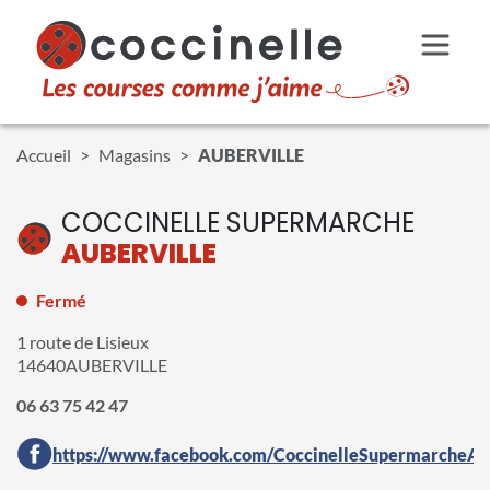
Aller au contenu principal
Accueil
Magasins
AUBERVILLE
COCCINELLE SUPERMARCHE
AUBERVILLE
Fermé
1 route de Lisieux
14640
AUBERVILLE
06 63 75 42 47
https://www.facebook.com/CoccinelleSupermarcheAub