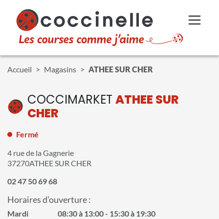
Aller au contenu principal
Accueil
Magasins
ATHEE SUR CHER
COCCIMARKET
ATHEE SUR
CHER
Fermé
4 rue de la Gagnerie
37270
ATHEE SUR CHER
02 47 50 69 68
Horaires d’ouverture :
Mardi
08:30 à 13:00
15:30 à 19:30