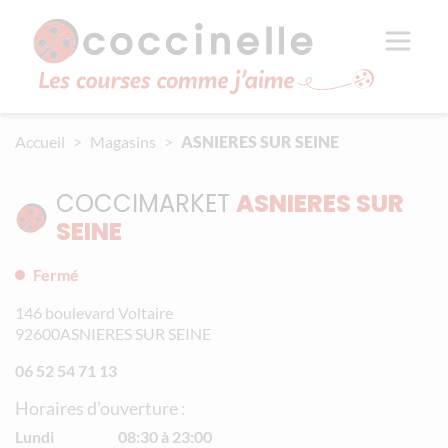
Aller au contenu principal
Panneau de gestion des cookies
Accueil
Magasins
ASNIERES SUR SEINE
COCCIMARKET
ASNIERES SUR
SEINE
Fermé
146 boulevard Voltaire
92600
ASNIERES SUR SEINE
06 52 54 71 13
Horaires d’ouverture :
Lundi
08:30 à 23:00