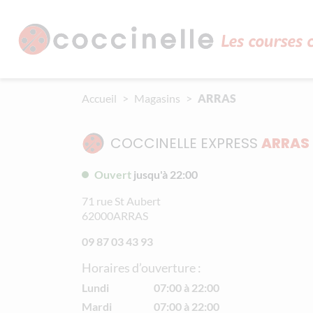
Aller au contenu principal
Panneau de gestion des cookies
Accueil
Magasins
ARRAS
COCCINELLE EXPRESS
ARRAS
Ouvert
jusqu'à 22:00
71 rue St Aubert
62000
ARRAS
09 87 03 43 93
Horaires d’ouverture :
Lundi
07:00 à 22:00
Mardi
07:00 à 22:00