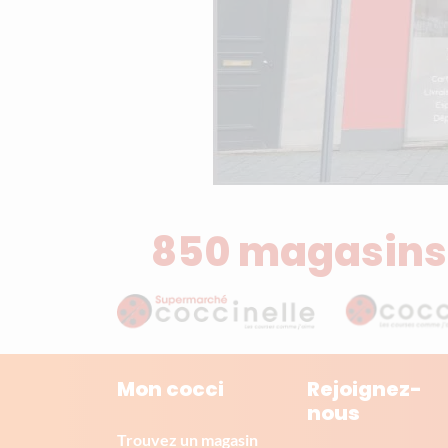
850 magasins
Mon cocci
Rejoignez-
nous
Trouvez un magasin