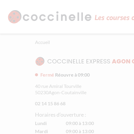
Aller au contenu principal
Panneau de gestion des cookies
Accueil
COCCINELLE EXPRESS
AGON 
Fermé
Réouvre à 09:00
40 rue Amiral Tourville
50230
Agon-Coutainville
02 14 15 86 68
Horaires d’ouverture :
Lundi
09:00 à 13:00
Mardi
09:00 à 13:00