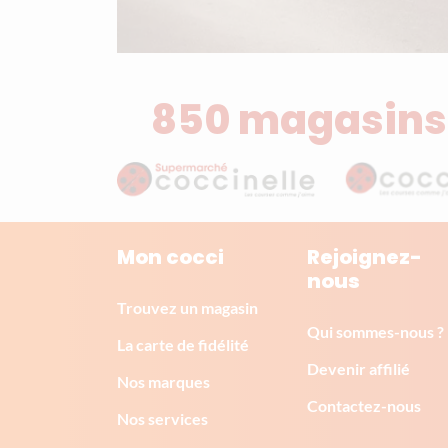
850 magasins
Mon cocci
Rejoignez-
nous
Trouvez un magasin
Qui sommes-nous ?
La carte de fidélité
Devenir affilié
Nos marques
Contactez-nous
Nos services